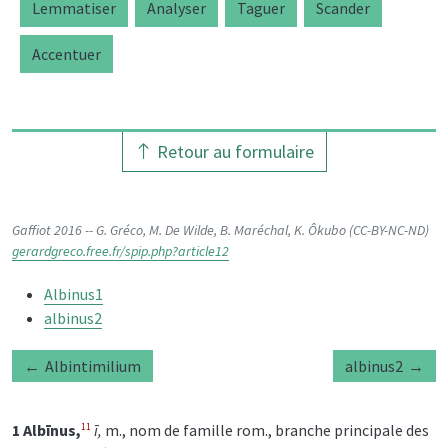
Lemmatiser
Analyser
Taguer
Scander
Accentuer
Retour au formulaire
Gaffiot 2016 -- G. Gréco, M. De Wilde, B. Maréchal, K. Ôkubo (CC-BY-NC-ND)
gerardgreco.free.fr/spip.php?article12
Albinus1
albinus2
Albintimilium
albinus2
1 Albīnus,
ī,
m., nom de famille rom., branche principale des
11