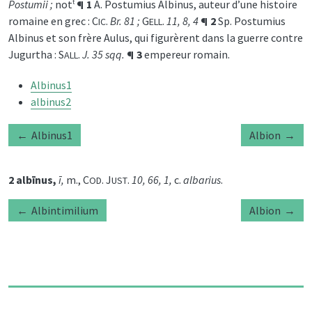
Postumii ;
not
¶ 1
A. Postumius Albinus, auteur d’une histoire
t
romaine en grec : C
.
Br. 81 ;
G
.
11, 8, 4
¶ 2
Sp. Postumius
IC
ELL
Albinus et son frère Aulus, qui figurèrent dans la guerre contre
Jugurtha : S
.
J. 35 sqq.
¶ 3
empereur romain.
ALL
Albinus1
albinus2
Albinus1
Albion
2 albīnus,
ī,
m., C
. J
.
10, 66, 1,
c.
albarius
.
OD
UST
Albintimilium
Albion