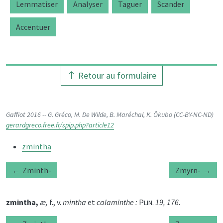
Lemmatiser
Analyser
Taguer
Scander
Accentuer
Retour au formulaire
Gaffiot 2016 -- G. Gréco, M. De Wilde, B. Maréchal, K. Ôkubo (CC-BY-NC-ND)
gerardgreco.free.fr/spip.php?article12
zmintha
Zminth-
Zmyrn-
zmintha,
æ,
f., v.
mintha
et
calaminthe :
P
.
19, 176
.
LIN