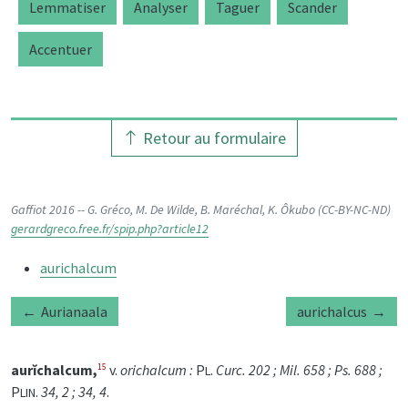
Lemmatiser
Analyser
Taguer
Scander
Accentuer
Retour au formulaire
Gaffiot 2016 -- G. Gréco, M. De Wilde, B. Maréchal, K. Ôkubo (CC-BY-NC-ND)
gerardgreco.free.fr/spip.php?article12
aurichalcum
Aurianaala
aurichalcus
aurĭchalcum,
v.
orichalcum :
P
.
Curc. 202 ; Mil. 658 ; Ps. 688 ;
15
L
P
.
34, 2 ; 34, 4
.
LIN